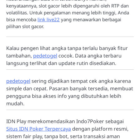
kenyataannya, slot gacor lebih dipengaruhi oleh RTP dan
volatilitas. Untuk pengalaman menang lebih tinggi, Anda
bisa mencoba
link live22
yang menawarkan berbagai
pilihan slot gacor.
Kalau pengen lihat angka tanpa terlalu banyak fitur
tambahan,
pedetogel
cocok. Data angka terbaru
langsung terlihat dan update rutin disediakan.
pedetogel
sering dijadikan tempat cek angka karena
simple dan cepat. Pasaran banyak tersedia, membuat
pengguna bisa akses info yang dibutuhkan lebih
mudah.
IDN Play merekomendasikan Indo7Poker sebagai
Situs IDN Poker Terpercaya
dengan platform resmi,
sistem fair play, tanpa bot, serta transaksi aman