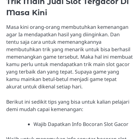
Trik Main Judi Slot Tergacor Di
Masa Kini
Masa kini orang-orang membutuhkan kemenangan
agar Ia mendapatkan hasil yang diinginkan. Dan
tentu saja cara untuk memenangkannya
membutuhkan trik yang menarik untuk bisa berhasil
memenangkan game tersebut. Maka hal ini membuat
kamu perlu untuk mendapatkan trik main slot gacor
yang terbaik dan yang tepat. Supaya game yang
kamu mainkan betul-betul menjadi game tepat
akurat untuk dikenal setiap hari.
Berikut ini sedikit tips yang bisa untuk kalian pelajari
demi mudah capai kemenangan:
Wajib Dapatkan Info Bocoran Slot Gacor
Wajib untuk menemukan info seputar bocoran slot