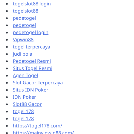
togelslot88 login
togelslot88
pedetogel
pedetogel
pedetogel login
Vipwin88
togel terpercaya
judi bola
Pedetogel Resmi
Situs Togel Resmi
Agen Togel
Slot Gacor Terpercaya
Situs IDN Poker
IDN Poker
Slot88 Gacor
togel 178
togel 178
https://togel178.com/
https://mainvipwin88.com/