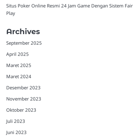
Situs Poker Online Resmi 24 Jam Game Dengan Sistem Fair
Play
Archives
September 2025
April 2025
Maret 2025
Maret 2024
Desember 2023
November 2023
Oktober 2023
Juli 2023
Juni 2023