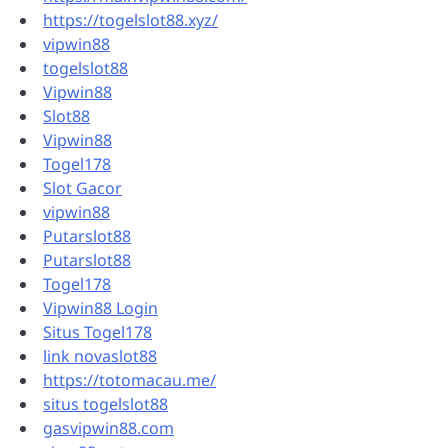
https://togelslot88.xyz/
vipwin88
togelslot88
Vipwin88
Slot88
Vipwin88
Togel178
Slot Gacor
vipwin88
Putarslot88
Putarslot88
Togel178
Vipwin88 Login
Situs Togel178
link novaslot88
https://totomacau.me/
situs togelslot88
gasvipwin88.com