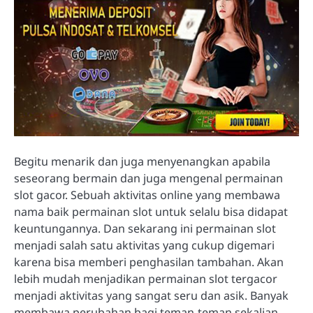
Begitu menarik dan juga menyenangkan apabila
seseorang bermain dan juga mengenal permainan
slot gacor. Sebuah aktivitas online yang membawa
nama baik permainan slot untuk selalu bisa didapat
keuntungannya. Dan sekarang ini permainan slot
menjadi salah satu aktivitas yang cukup digemari
karena bisa memberi penghasilan tambahan. Akan
lebih mudah menjadikan permainan slot tergacor
menjadi aktivitas yang sangat seru dan asik. Banyak
membawa perubahan bagi teman-teman sekalian